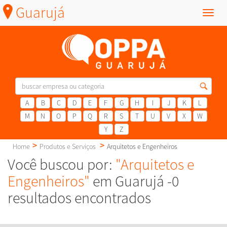
Guarujá
Menu
A
B
C
D
E
F
G
H
I
J
K
L
M
N
O
P
Q
R
S
T
U
V
X
W
Y
Z
Home
Produtos e Serviços
Arquitetos e Engenheiros
Você buscou por:
"Arquitetos e
Engenheiros"
em Guarujá -0
resultados encontrados