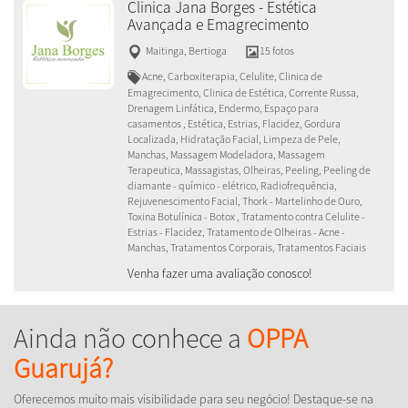
Clinica Jana Borges - Estética
Avançada e Emagrecimento
Maitinga
,
Bertioga
15 fotos
Acne, Carboxiterapia, Celulite, Clinica de
Emagrecimento, Clinica de Estética, Corrente Russa,
Drenagem Linfática, Endermo, Espaço para
casamentos , Estética, Estrias, Flacidez, Gordura
Localizada, Hidratação Facial, Limpeza de Pele,
Manchas, Massagem Modeladora, Massagem
Terapeutica, Massagistas, Olheiras, Peeling, Peeling de
diamante - químico - elétrico, Radiofrequência,
Rejuvenescimento Facial, Thork - Martelinho de Ouro,
Toxina Botulínica - Botox , Tratamento contra Celulite -
Estrias - Flacidez, Tratamento de Olheiras - Acne -
Manchas, Tratamentos Corporais, Tratamentos Faciais
Venha fazer uma avaliação conosco!
Ainda não conhece a
OPPA
Guarujá?
Oferecemos muito mais visibilidade para seu negócio! Destaque-se na