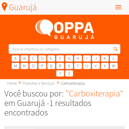
Guarujá
Menu
A
B
C
D
E
F
G
H
I
J
K
L
M
N
O
P
Q
R
S
T
U
V
X
W
Y
Z
Home
Produtos e Serviços
Carboxiterapia
Você buscou por:
"Carboxiterapia"
em Guarujá -1 resultados
encontrados