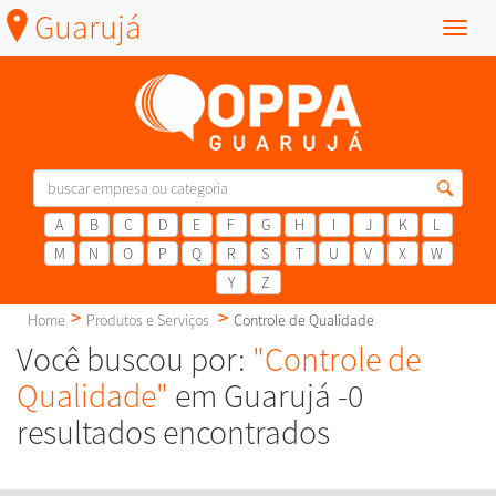
Guarujá
Menu
A
B
C
D
E
F
G
H
I
J
K
L
M
N
O
P
Q
R
S
T
U
V
X
W
Y
Z
Home
Produtos e Serviços
Controle de Qualidade
Você buscou por:
"Controle de
Qualidade"
em Guarujá -0
resultados encontrados