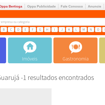
Oppa Bertioga
Oppa Publicidade
Fale Conosco
Anuncie
B
C
D
E
F
G
H
I
J
K
L
M
N
O
Imóveis
Gastronomia
uarujá -1 resultados encontrados