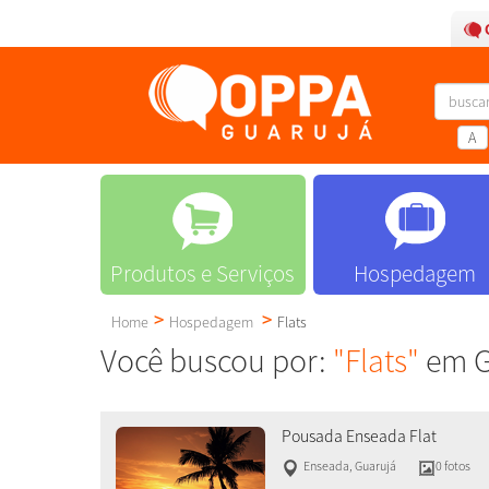
A
Produtos e Serviços
Hospedagem
Home
Hospedagem
Flats
Você buscou por:
"Flats"
em G
Pousada Enseada Flat
Enseada
,
Guarujá
0 fotos