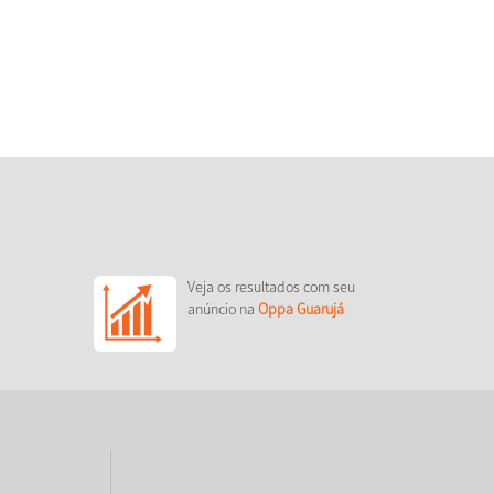
Veja os resultados com seu
anúncio na
Oppa Guarujá