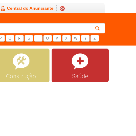
Central do Anunciante
P
Q
R
S
T
U
V
X
W
Y
Z
Construção
Saúde