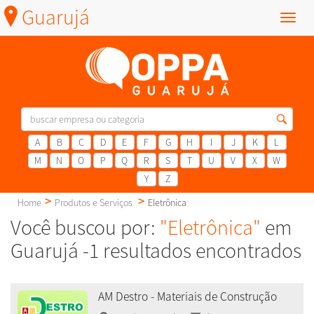
Guarujá
Menu
A
B
C
D
E
F
G
H
I
J
K
L
M
N
O
P
Q
R
S
T
U
V
X
W
Y
Z
Home
Produtos e Serviços
Eletrônica
Você buscou por:
"Eletrônica"
em
Guarujá -1 resultados encontrados
AM Destro - Materiais de Construção