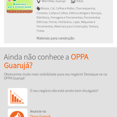
Morrinhos
,
Guarujá
0 fotos
Blocos, Cal, Calhas e Rufos, Churrasqueiras,
Cimento, Coifas e Calhas, Elétrica Artigos e Serviços,
Eletrônica, Ferragens e Ferramentas, Ferramentas
Elétricas, Ferros, Hidráulica, Lajes, Máquinas e
Ferramentas, Materiais para Construção, Textura,
Tintas
Materiais para construção
Ainda não conhece a
OPPA
Guarujá?
Oferecemos muito mais visibilidade para seu negócio! Destaque-se na
OPPA Guarujá!
O seu negócio não está sendo bem divulgado?
Anuncie no
Oppa Guarujá