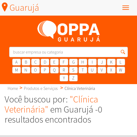
Guarujá
Menu
A
B
C
D
E
F
G
H
I
J
K
L
M
N
O
P
Q
R
S
T
U
V
X
W
Y
Z
Home
Produtos e Serviços
Clínica Veterinária
Você buscou por:
"Clínica
Veterinária"
em Guarujá -0
resultados encontrados