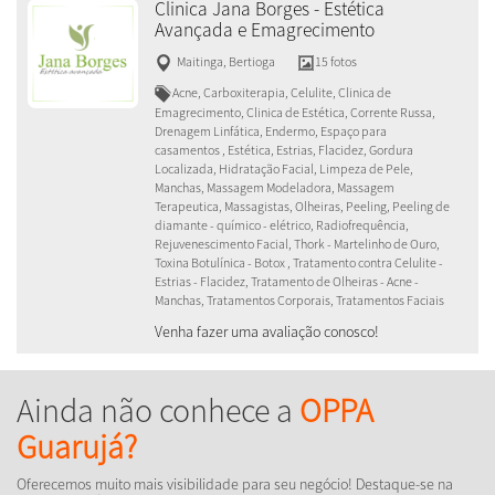
Clinica Jana Borges - Estética
Avançada e Emagrecimento
Maitinga
,
Bertioga
15 fotos
Acne, Carboxiterapia, Celulite, Clinica de
Emagrecimento, Clinica de Estética, Corrente Russa,
Drenagem Linfática, Endermo, Espaço para
casamentos , Estética, Estrias, Flacidez, Gordura
Localizada, Hidratação Facial, Limpeza de Pele,
Manchas, Massagem Modeladora, Massagem
Terapeutica, Massagistas, Olheiras, Peeling, Peeling de
diamante - químico - elétrico, Radiofrequência,
Rejuvenescimento Facial, Thork - Martelinho de Ouro,
Toxina Botulínica - Botox , Tratamento contra Celulite -
Estrias - Flacidez, Tratamento de Olheiras - Acne -
Manchas, Tratamentos Corporais, Tratamentos Faciais
Venha fazer uma avaliação conosco!
Ainda não conhece a
OPPA
Guarujá?
Oferecemos muito mais visibilidade para seu negócio! Destaque-se na