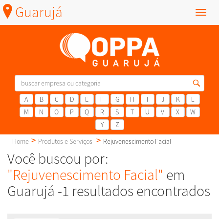
Guarujá
Menu
A
B
C
D
E
F
G
H
I
J
K
L
M
N
O
P
Q
R
S
T
U
V
X
W
Y
Z
Home
Produtos e Serviços
Rejuvenescimento Facial
Você buscou por:
"Rejuvenescimento Facial"
em
Guarujá -1 resultados encontrados