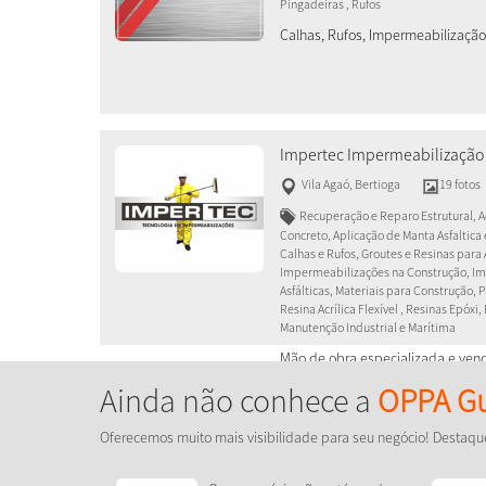
Pingadeiras , Rufos
Calhas, Rufos, Impermeabilização
Impertec Impermeabilização
Vila Agaó
,
Bertioga
19 fotos
Recuperação e Reparo Estrutural, Ad
Concreto, Aplicação de Manta Asfaltica 
Calhas e Rufos, Groutes e Resinas para
Impermeabilizações na Construção, Im
Asfálticas, Materiais para Construção, 
Resina Acrílica Flexível , Resinas Epóxi
Manutenção Industrial e Marítima
Mão de obra especializada e ven
Impermeabilização de Rodapé, im
Ainda não conhece a
OPPA Gu
impermeabilização em geral, recu
Oferecemos muito mais visibilidade para seu negócio! Destaqu