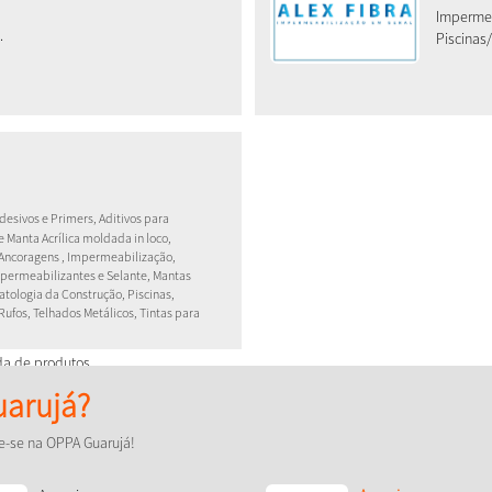
Impermea
.
Piscinas/
esivos e Primers, Aditivos para
e Manta Acrílica moldada in loco,
 Ancoragens , Impermeabilização,
permeabilizantes e Selante, Mantas
Patologia da Construção, Piscinas,
, Rufos, Telhados Metálicos, Tintas para
da de produtos.
permeabilização de lajes,
arujá?
peração estrutural.
e-se na OPPA Guarujá!