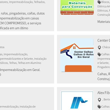
austores, Impermeabilização, Telhados,
Blocos,
Elétrica A
Elétricas,
 rufos, pingadeiras, coifas, dutos
Construção
 Impermeabilização em caixas
Materiai
SEM COMPROMISSO, e serviços
ificada em um ótimo
Center 
otos
Chácar
bras, Impermeabilização,
Calhas 
ermeabilizantes e Selante, Instalação
Impermeab
tálicos, Telhas, Telhas em Alumínio
e Selante,
Pingadeira
, Impermeabilização em Geral.
Calhas, 
O
Construç
Alex Fib
,
Bert
permeabilização, Instalação de
Calhas 