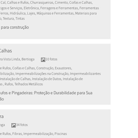
 Cal, Calhas e Rufos, Churrasqueiras, Cimento, Coifas e Calhas,
rtigos e Serviços, Eletrônica, Ferragens e Ferramentas, Ferramentas
 Ferros, Hidráulica, Lajes, Máquinas e Ferramentas, Materiais para
, Textura, Tintas
s para construção
Calhas
a Vista Linda
,
Bertioga
10 fotos
e Rufos, Coifas e Calhas, Construção, Exaustores,
ilização, Impermeabilizações na Construção, Impermeabilizantes
 Instalação de Calhas, Instalação de Dutos, Instalação de
s , Rufos, Telhados Metálicos
Rufos e Pingadeiras: Proteção e Durabilidade para Sua
ão
ra
ioga
34 fotos
e Rufos, Fibras, Impermeabilização, Piscinas