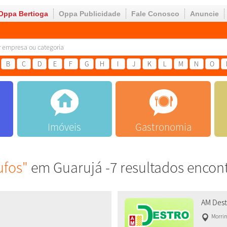
Oppa Bertioga
Oppa Publicidade
Fale Conosco
Anuncie
B
C
D
E
F
G
H
I
J
K
L
M
N
O
Imóveis
Gastronomia
ufos"
em Guarujá -7 resultados encon
AM Dest
Morri