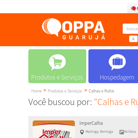
A
Produtos e Serviços
Hospedagem
Home
Produtos e Serviços
Calhas e Rufos
Você buscou por:
"Calhas e R
ImperCalha
Maitinga
,
Bertioga
66 fotos