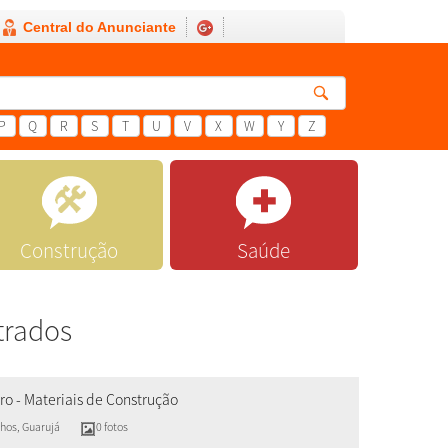
Central do Anunciante
P
Q
R
S
T
U
V
X
W
Y
Z
Construção
Saúde
trados
ro - Materiais de Construção
nhos
,
Guarujá
0 fotos