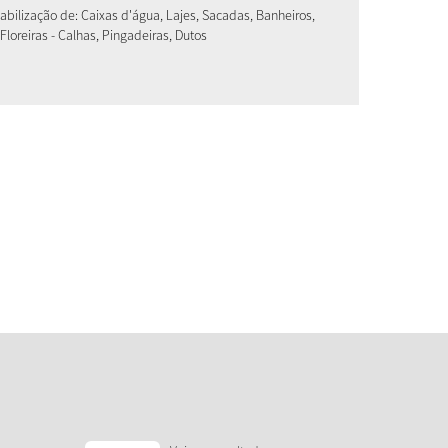
bilização de: Caixas d'água, Lajes, Sacadas, Banheiros,
Floreiras - Calhas, Pingadeiras, Dutos