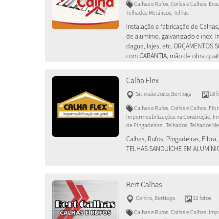
Calhas e Rufos, Coifas e Calhas, Ex
Telhados Metálicos, Telhas
Instalação e fabricação de Calhas,
de alumínio, galvanizado e inox.
dagua, lajes, etc. ORÇAMENTOS 
com GARANTIA, mão de obra qual
Calha Flex
Sitio são João
,
Bertioga
18 f
Calhas e Rufos, Coifas e Calhas, Fi
Impermeabilizações na Construção, Imp
de Pingadeiras , Telhados, Telhados Me
Calhas, Rufos, Pingadeiras, Fibra
TELHAS SANDUÍCHE EM ALUMÍNI
Bert Calhas
Centro
,
Bertioga
32 fotos
Calhas e Rufos, Coifas e Calhas, Im