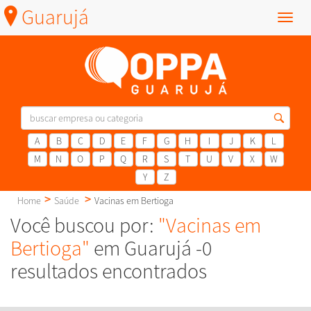
Guarujá
Menu
A
B
C
D
E
F
G
H
I
J
K
L
M
N
O
P
Q
R
S
T
U
V
X
W
Y
Z
Home
Saúde
Vacinas em Bertioga
Você buscou por:
"Vacinas em
Bertioga"
em Guarujá -0
resultados encontrados