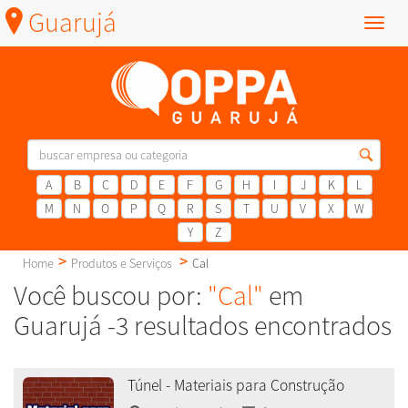
Guarujá
Menu
A
B
C
D
E
F
G
H
I
J
K
L
M
N
O
P
Q
R
S
T
U
V
X
W
Y
Z
Home
Produtos e Serviços
Cal
Você buscou por:
"Cal"
em
Guarujá -3 resultados encontrados
Túnel - Materiais para Construção