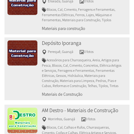
Enseada
,
Guarujá
0 fotos
Blocos, Cal, Cimento, Ferragens e Ferramentas,
Ferramentas Elétricas, Ferros, Lajes, Máquinas e
Ferramentas, Materiais para Construção, Tijolos
Materiais para construção
Depósito Iporanga
Perequê
,
Guarujá
0 fotos
Acessórios para Churrasqueira, Areia, Artigos para
Pesca, Blocos, Cal, Cimento, Concretos, Elétrica Artigos
e Serviços, Ferragens e Ferramentas, Ferramentas
Elétricas, Gessos, Hidráulica, Materiais para
Construção, Materiais para Limpeza, Pedras, Pias e
Cubas, Reformas e Construção, Telhas, Tijolos, Tintas
Materiais de Construção
AM Destro - Materiais de Construção
Morrinhos
,
Guarujá
0 fotos
Blocos, Cal, Calhas e Rufos, Churrasqueiras,
Cimento, Coifas e Calhas, Elétrica Artigos e Serviços,