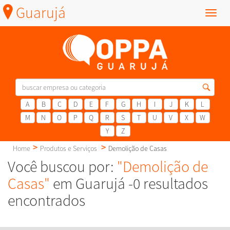
Guarujá
Menu
A
B
C
D
E
F
G
H
I
J
K
L
M
N
O
P
Q
R
S
T
U
V
X
W
Y
Z
Home
Produtos e Serviços
Demolição de Casas
Você buscou por:
"Demolição de
Casas"
em Guarujá -0 resultados
encontrados