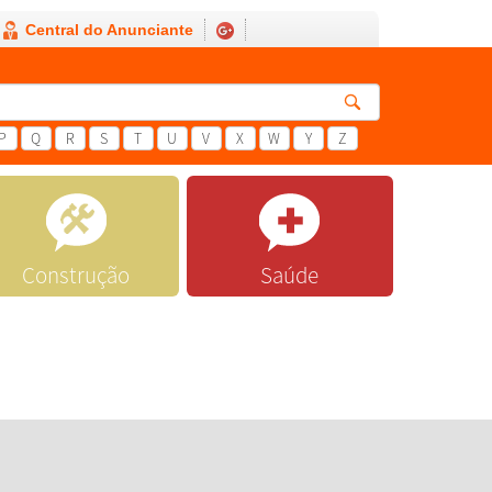
Central do Anunciante
P
Q
R
S
T
U
V
X
W
Y
Z
Construção
Saúde