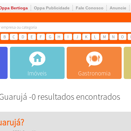
Oppa Bertioga
Oppa Publicidade
Fale Conosco
Anuncie
B
C
D
E
F
G
H
I
J
K
L
M
N
O
Imóveis
Gastronomia
uarujá -0 resultados encontrados
arujá?