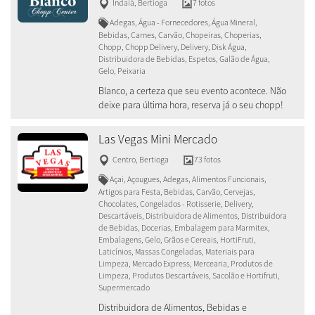
Indaiá
,
Bertioga
7 fotos
Adegas, Água - Fornecedores, Água Mineral,
Bebidas, Carnes, Carvão, Chopeiras, Choperias,
Chopp, Chopp Delivery, Delivery, Disk Água,
Distribuidora de Bebidas, Espetos, Galão de Água,
Gelo, Peixaria
Blanco, a certeza que seu evento acontece. Não
deixe para última hora, reserva já o seu chopp!
Las Vegas Mini Mercado
Centro
,
Bertioga
73 fotos
Açai, Açougues, Adegas, Alimentos Funcionais,
Artigos para Festa, Bebidas, Carvão, Cervejas,
Chocolates, Congelados - Rotisserie, Delivery,
Descartáveis, Distribuidora de Alimentos, Distribuidora
de Bebidas, Docerias, Embalagem para Marmitex,
Embalagens, Gelo, Grãos e Cereais, HortiFruti,
Laticínios, Massas Congeladas, Materiais para
Limpeza, Mercado Express, Mercearia, Produtos de
Limpeza, Produtos Descartáveis, Sacolão e Hortifruti,
Supermercado
Distribuidora de Alimentos, Bebidas e