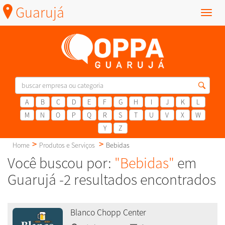
Guarujá
Menu
A
B
C
D
E
F
G
H
I
J
K
L
M
N
O
P
Q
R
S
T
U
V
X
W
Y
Z
Home
Produtos e Serviços
Bebidas
Você buscou por:
"Bebidas"
em
Guarujá -2 resultados encontrados
Blanco Chopp Center