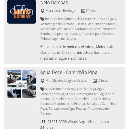
Neto Bombas
Vista Linda
,
Bertioga
17 fotos
Bombas, Enrolamento de Motores, Filtros de águas,
Manutenção de Filtro de Piscinas, Maquinas de Grama ,
Motores de Máquinas de Costuras industrial, Motores e
Bombas de piscina, Piscinas, Produtos para Piscinas,
Rebobinagem de Motores
Enrolamento de motores elétricos, Motores de
Máquinas de Costuras industrial, Bombas de
Piscinas d´agua e submersa
Água Doce - Caminhão Pipa
Vila Oliveira
,
Mogi das Cruzes
12 fotos
Abastecimento de Água em Bertioga, Água -
Fornecedores, Água para Construção Civil , Água para
Piscina, Caminhão Pipa, Caminhão-Pipa 24 Horas,
Piscinas, Produtos para Piscinas, Serviço de Caminhão-
Pipa, Transporte de Água Potável, Tratamento de
Piscinas
(11) 97521-5906 Whats App - Atendimento
24horas