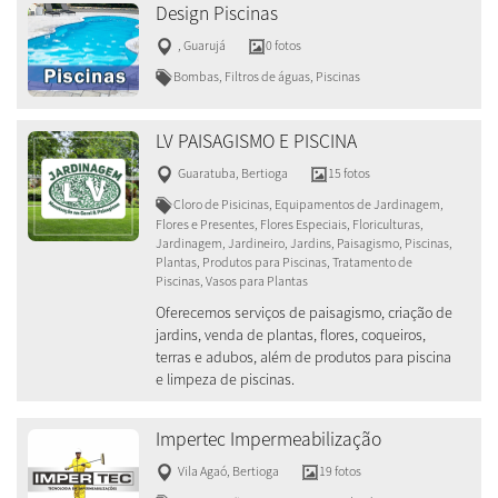
Design Piscinas
,
Guarujá
0 fotos
Bombas, Filtros de águas, Piscinas
LV PAISAGISMO E PISCINA
Guaratuba
,
Bertioga
15 fotos
Cloro de Pisicinas, Equipamentos de Jardinagem,
Flores e Presentes, Flores Especiais, Floriculturas,
Jardinagem, Jardineiro, Jardins, Paisagismo, Piscinas,
Plantas, Produtos para Piscinas, Tratamento de
Piscinas, Vasos para Plantas
Oferecemos serviços de paisagismo, criação de
jardins, venda de plantas, flores, coqueiros,
terras e adubos, além de produtos para piscina
e limpeza de piscinas.
Impertec Impermeabilização
Vila Agaó
,
Bertioga
19 fotos