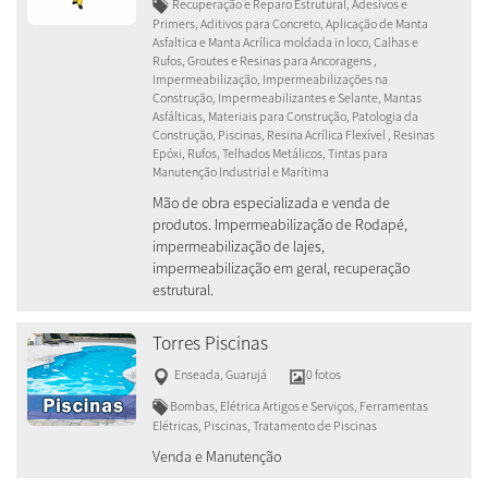
Recuperação e Reparo Estrutural, Adesivos e
Primers, Aditivos para Concreto, Aplicação de Manta
Asfaltica e Manta Acrílica moldada in loco, Calhas e
Rufos, Groutes e Resinas para Ancoragens ,
Impermeabilização, Impermeabilizações na
Construção, Impermeabilizantes e Selante, Mantas
Asfálticas, Materiais para Construção, Patologia da
Construção, Piscinas, Resina Acrílica Flexível , Resinas
Epóxi, Rufos, Telhados Metálicos, Tintas para
Manutenção Industrial e Marítima
Mão de obra especializada e venda de
produtos. Impermeabilização de Rodapé,
impermeabilização de lajes,
impermeabilização em geral, recuperação
estrutural.
Torres Piscinas
Enseada
,
Guarujá
0 fotos
Bombas, Elétrica Artigos e Serviços, Ferramentas
Elétricas, Piscinas, Tratamento de Piscinas
Venda e Manutenção