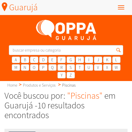
Guarujá
Menu
A
B
C
D
E
F
G
H
I
J
K
L
M
N
O
P
Q
R
S
T
U
V
X
W
Y
Z
Home
Produtos e Serviços
Piscinas
Você buscou por:
"Piscinas"
em
Guarujá -10 resultados
encontrados