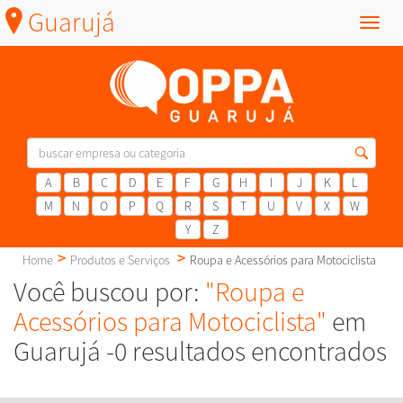
Guarujá
Menu
A
B
C
D
E
F
G
H
I
J
K
L
M
N
O
P
Q
R
S
T
U
V
X
W
Y
Z
Home
Produtos e Serviços
Roupa e Acessórios para Motociclista
Você buscou por:
"Roupa e
Acessórios para Motociclista"
em
Guarujá -0 resultados encontrados