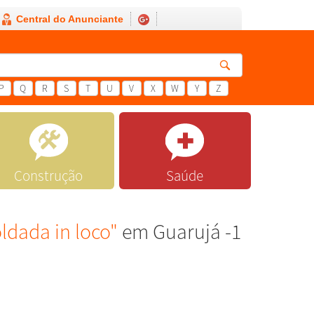
Central do Anunciante
P
Q
R
S
T
U
V
X
W
Y
Z
Construção
Saúde
ldada in loco"
em Guarujá -1