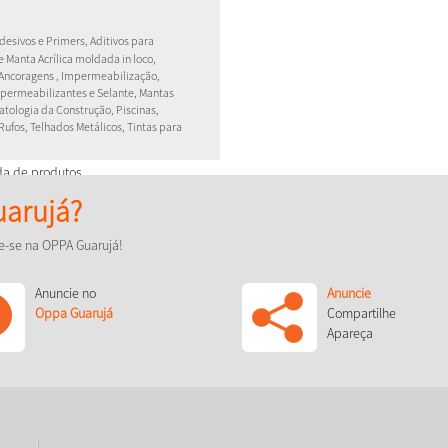
esivos e Primers, Aditivos para
e Manta Acrílica moldada in loco,
 Ancoragens , Impermeabilização,
permeabilizantes e Selante, Mantas
Patologia da Construção, Piscinas,
, Rufos, Telhados Metálicos, Tintas para
da de produtos.
permeabilização de lajes,
arujá?
peração estrutural.
e-se na OPPA Guarujá!
Anuncie no
Anuncie
Oppa Guarujá
Compartilhe
Apareça