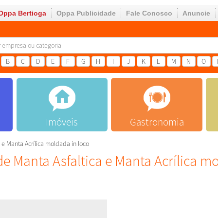
Oppa Bertioga
Oppa Publicidade
Fale Conosco
Anuncie
B
C
D
E
F
G
H
I
J
K
L
M
N
O
Imóveis
Gastronomia
 e Manta Acrílica moldada in loco
de Manta Asfaltica e Manta Acrílica mo