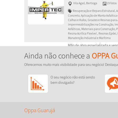
Vila Agaó
,
Bertioga
19 fotos
Recuperação e Reparo Estrutural, Ad
Concreto, Aplicação de Manta Asfaltica 
Calhas e Rufos, Groutes e Resinas para
Impermeabilizações na Construção, Im
Asfálticas, Materiais para Construção, 
Resina Acrílica Flexível , Resinas Epóxi
Manutenção Industrial e Marítima
Mão de obra especializada e ven
Impermeabilização de Rodapé, im
Ainda não conhece a
OPPA Gu
impermeabilização em geral, recu
Oferecemos muito mais visibilidade para seu negócio! Destaqu
O seu negócio não está sendo
bem divulgado?
Oppa Guarujá