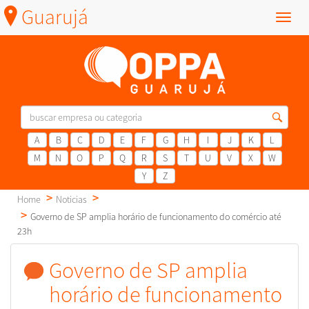
Guarujá
Menu
A
B
C
D
E
F
G
H
I
J
K
L
M
N
O
P
Q
R
S
T
U
V
X
W
Y
Z
Home
Noticias
Governo de SP amplia horário de funcionamento do comércio até
23h
Governo de SP amplia
horário de funcionamento